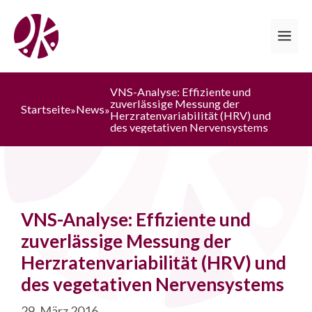
Zum
Inhalt
Me
springen
VNS-Analyse: Effiziente und
zuverlässige Messung der
Startseite
News
»
»
Herzratenvariabilität (HRV) und
des vegetativen Nervensystems
VNS-Analyse: Effiziente und
zuverlässige Messung der
Herzratenvariabilität (HRV) und
des vegetativen Nervensystems
29. März 2016