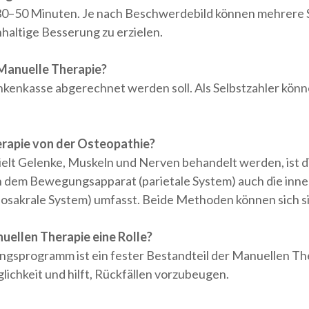
 30–50 Minuten. Je nach Beschwerdebild können mehrere 
altige Besserung zu erzielen.
 Manuelle Therapie?
kenkasse abgerechnet werden soll. Als Selbstzahler könne
rapie von der Osteopathie?
lt Gelenke, Muskeln und Nerven behandelt werden, ist di
em Bewegungsapparat (parietale System) auch die inner
iosakrale System) umfasst. Beide Methoden können sich si
uellen Therapie eine Rolle?
ngsprogramm ist ein fester Bestandteil der Manuellen The
ichkeit und hilft, Rückfällen vorzubeugen.