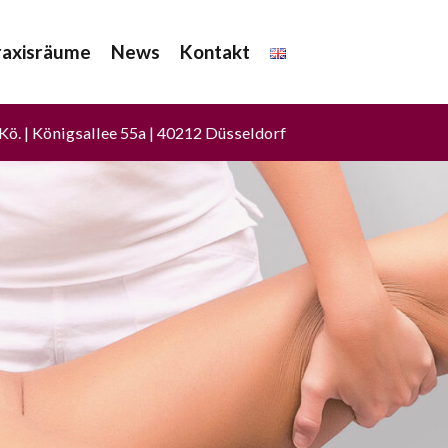
raxisräume
News
Kontakt
Kö. | Königsallee 55a | 40212 Düsseldorf