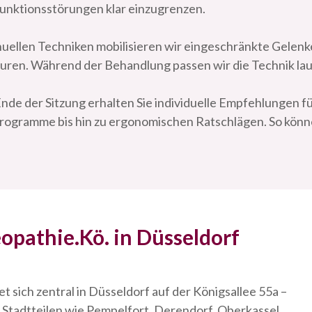
Funktionsstörungen klar einzugrenzen.
uellen Techniken mobilisieren wir eingeschränkte Gelenk
kturen. Während der Behandlung passen wir die Technik lau
de der Sitzung erhalten Sie individuelle Empfehlungen f
gramme bis hin zu ergonomischen Ratschlägen. So können
eopathie.Kö. in Düsseldorf
 sich zentral in Düsseldorf auf der Königsallee 55a –
 Stadtteilen wie Pempelfort, Derendorf, Oberkassel,