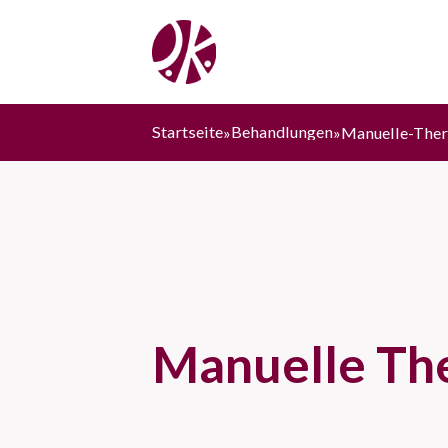
Zum
Inhalt
springen
Startseite
Behandlungen
»
»
Manuelle-Ther
Manuelle The