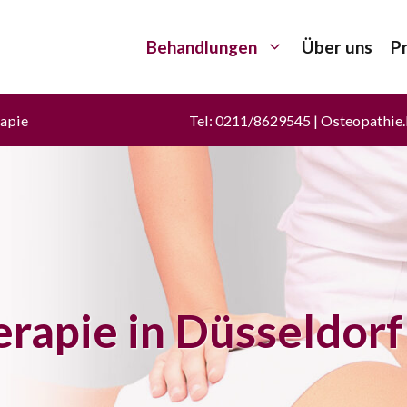
Behandlungen
Über uns
P
apie
Tel: 0211/8629545 | Osteopathie.
rapie in Düsseldorf