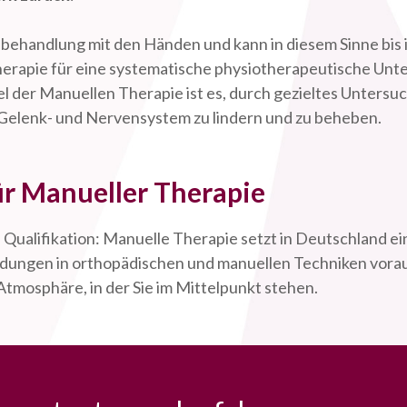
behandlung mit den Händen und kann in diesem Sinne bis i
erapie für eine systematische physiotherapeutische Un
 der Manuellen Therapie ist es, durch gezieltes Unters
Gelenk- und Nervensystem zu lindern und zu beheben.
ür Manueller Therapie
n Qualifikation: Manuelle Therapie setzt in Deutschland 
ildungen in orthopädischen und manuellen Techniken vorau
tmosphäre, in der Sie im Mittelpunkt stehen.