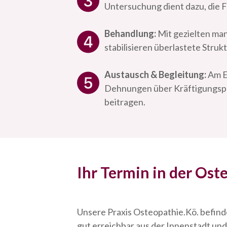
Untersuchung dient dazu, die 
Behandlung:
Mit gezielten man
stabilisieren überlastete Stru
Austausch & Begleitung:
Am En
Dehnungen über Kräftigungspro
beitragen.
Ihr Termin in der Ost
Unsere Praxis Osteopathie.Kö. befindet
gut erreichbar aus der Innenstadt und