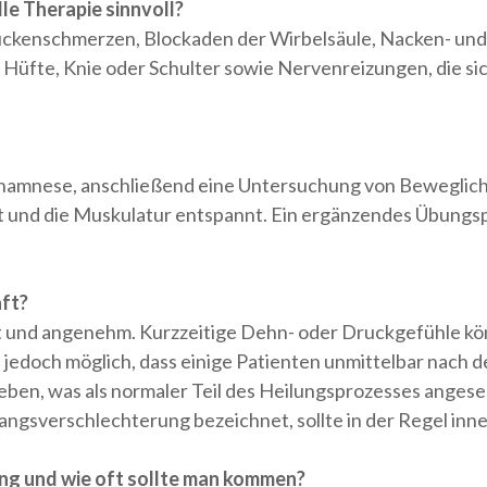
e Therapie sinnvoll?
kenschmerzen, Blockaden der Wirbelsäule, Nacken- und 
üfte, Knie oder Schulter sowie Nervenreizungen, die sic
Anamnese, anschließend eine Untersuchung von Beweglich
 und die Muskulatur entspannt. Ein ergänzendes Übungs
aft?
ft und angenehm. Kurzzeitige Dehn- oder Druckgefühle kön
jedoch möglich, dass einige Patienten unmittelbar nach d
eben, was als normaler Teil des Heilungsprozesses anges
ngsverschlechterung bezeichnet, sollte in der Regel inne
ung und wie oft sollte man kommen?