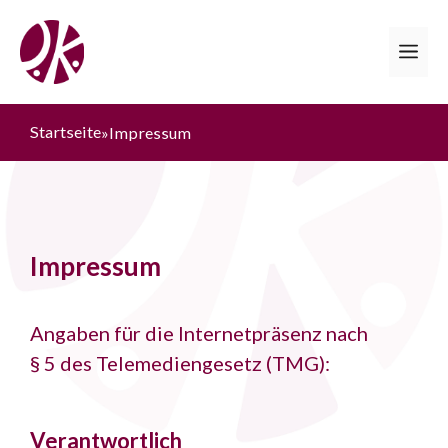
Zum
Inhalt
Me
springen
Startseite
»
Impressum
Impressum
Angaben für die Internetpräsenz nach
§ 5 des Telemediengesetz (TMG):
Verantwortlich