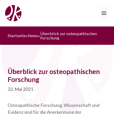
Zum
Inhalt
Me
springen
Überblick zur osteopathischen
Startseite
News
»
»
Forschung
Überblick zur osteopathischen
Forschung
22. Mai 2021
Osteopathische Forschung, Wissenschaft und
Evidenz sind für die Anerkennung der