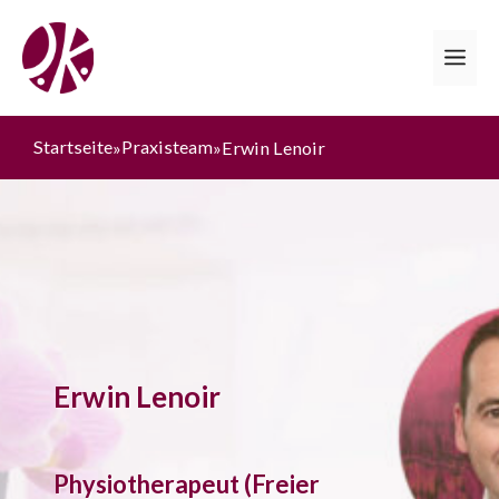
Zum
Inhalt
Me
springen
Startseite
Praxisteam
»
»
Erwin Lenoir
Erwin Lenoir
Physiotherapeut (Freier