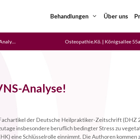
Behandlungen
Über uns
P
Prävention durch VNS-Analyse!
Osteopathie.Kö. | Königsallee 55
 VNS-Analyse!
achartikel der Deutsche Heilpraktiker-Zeitschrift (DHZ 2
tzutage insbesondere beruflich bedingter Stress zu veget
KHK) eine Schlüsselrolle einnimmt. Die Authoren kommen z