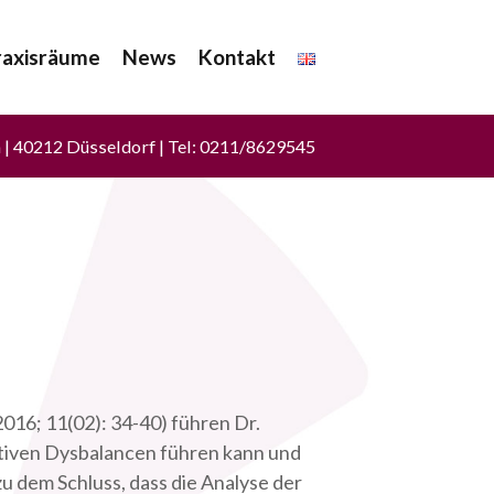
raxisräume
News
Kontakt
a | 40212 Düsseldorf | Tel: 0211/8629545
016; 11(02): 34-40) führen Dr.
ativen Dysbalancen führen kann und
u dem Schluss, dass die Analyse der