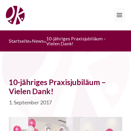
Zum
Inhalt
Me
springen
10-jähriges Praxisjubiläum –
Startseite
News
»
»
Vielen Dank!
10-jähriges Praxisjubiläum –
Vielen Dank!
1. September 2017